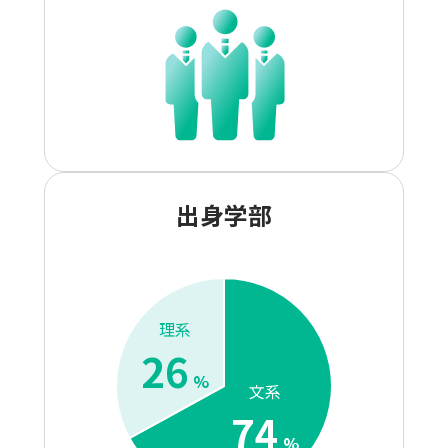
出身学部
理系
26
%
文系
74
%