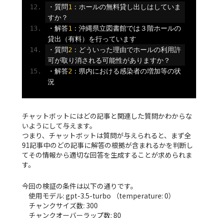
・質問
1
：ホールの無料貸し出しはしていま
すか？
・解答
1
：沖縄県立図書館では３階ホールの
貸出（有料）を行っています
・質問
2
：どういった理由でホールの利用許
可が取り消される可能性がありますか？
・解答
2
：県内における感染者の増加等の状
況
チャットボットにはどの記事と関連した質問かわからな
いようにして与えます。
つまり、チャットボットは質問が与えられると、まず全
91記事中のどの記事に解答の根拠が含まれるかを判断し
てその情報から適切な回答を生成することが求められま
す。
今回の検証の条件は以下の通りです。
使用モデル: gpt-3.5-turbo （temperature: 0）
チャンクサイズ数: 300
チャンクオーバーラップ数: 80