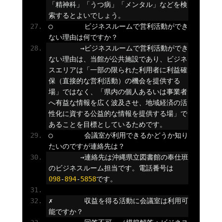
「精神科」「うつ病」「メンタル」などを検
索するとよいでしょう。
◯
ビジネスルームで営利活動ができ
ない理由は何ですか？
→ビジネスルームで営利活動ができ
ない理由は、当館が公共施設であり、ビジネ
スエリアは「一部の限られた利用者に利益確
保（直接的な営利活動）の機会を提供する
場」ではなく、「県内の個人あるいは事業者
へ有益な情報を広く波及させ、地域経済の活
性化に資する公益的な情報を提供する場」で
あることを目標としているためです。
◯
会議室が利用できるかどうか知り
たいのですが連絡先は？
→連絡先は沖縄県立図書館の奉仕班
のビジネスルーム担当です。電話番号は
098
-
894
-
5858
です。
✗
収益を得る活動に会議室は利用可
能ですか？