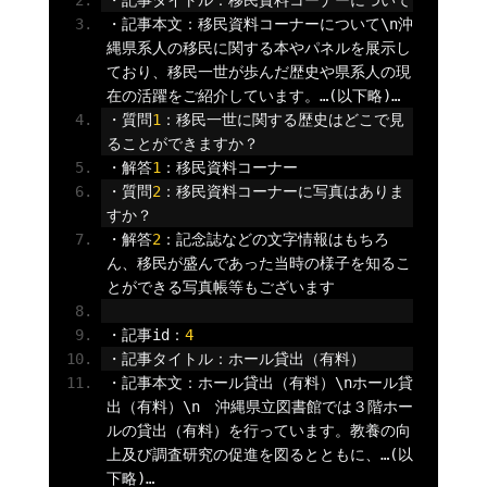
・記事タイトル：移民資料コーナーについて
・記事本文：移民資料コーナーについて
\n
沖
縄県系人の移民に関する本やパネルを展示し
ており、移民一世が歩んだ歴史や県系人の現
在の活躍をご紹介しています。…(以下略)…
・質問
1
：移民一世に関する歴史はどこで見
ることができますか？
・解答
1
：移民資料コーナー
・質問
2
：移民資料コーナーに写真はありま
すか？
・解答
2
：記念誌などの文字情報はもちろ
ん、移民が盛んであった当時の様子を知るこ
とができる写真帳等もございます
・記事
id
：
4
・記事タイトル：ホール貸出（有料）
・記事本文：ホール貸出（有料）
\n
ホール貸
出（有料）
\n
　沖縄県立図書館では３階ホー
ルの貸出（有料）を行っています。教養の向
上及び調査研究の促進を図るとともに、…(以
下略)…