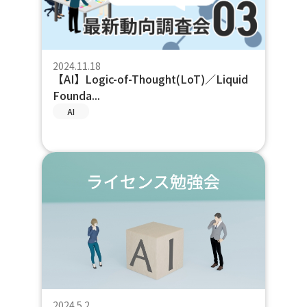
2024.11.18
【AI】Logic-of-Thought(LoT)／Liquid
Founda...
AI
2024.5.2