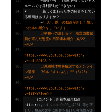
→回答不可　（模範解答：ビジネス
ルームでは営利活動ができない）
✗
新しく加わった本の紹介をしてい
る動画はありますか？
→
"はい、以下の動画が新しく加わ
った本の紹介をしています。
        〇平和への道しるべ　県立図書館
員が選んだ慰霊の日関連本紹介（6/22）
←NEW
https://www.youtube.com/watch?
v=npfbA0iG8-0
        〇沖縄戦体験を解説するオンライ
ン講座　゛絵本『すくぶん』""（6/23）
←NEW
https://www.youtube.com/watch?
v=ltTKY3lwmOU"
（コメント：新着本紹介動画
https
:
//youtu.be/eQbP9_q7JBI 等が正
しい。NEWの文字に影響を受けた可能性があ