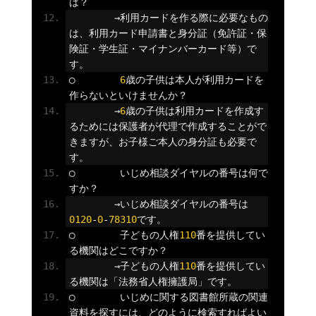
は？
→利用カードを作る際に必要なもの
は、利用カード申請書と身分証（免許証・保
険証・学生証・マイナンバーカード等）で
す。
◯
6
歳の子供は本人が利用カードを
作らないといけませんか？
→
6
歳の子供は利用カードを作成す
るためには保護者が代理で作成することがで
きますが、お子様ご本人の身分証も必要で
す。
◯
いじめ相談ダイヤルの番号は何で
すか？
→いじめ相談ダイヤルの番号は
0120
-
0
-
78310
です。
◯
子どもの人権
110
番を提供してい
る機関はどこですか？
→子どもの人権
110
番を提供してい
る機関は「法務省人権擁護局」です。
◯
いじめに関する図書館所蔵の関連
資料を探すには、どのように検索すればよい