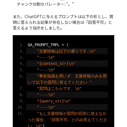
チャンク分割セパレーター: “。”
また、ChatGPTに与えるプロンプトは以下の形とし、質
問に答えられる記事が存在しない場合は「回答不可」と
答えるよう指示をしました。
QA_PROMPT_TMPL 
=
(
"文脈情報は以下の通りです.\n"
"----\n"
"{context_str}\n"
"----\n"
"事前知識を用いず、文脈情報のみを用
いて以下の質問に答えてください "
"質問はこちらです。\n"
"----\n"
"{query_str}\n"
"----\n"
"もし文脈情報が質問の回答に使えなか
った場合、「回答不可」とのみ答えてくださ
い。\n"
)