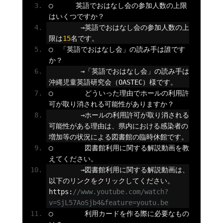
◯
英語でおはなし会の参加人数の上限
はいくつですか？
→英語でおはなし会の参加人数の上
限は
15
名です。
◯　「英語でおはなし会」の読み手は誰です
か？
→「英語でおはなし会」の読み手は
沖縄児童英語研究会（
OASTEC
）様です。
◯
どういった理由でホールの利用許
可が取り消される可能性がありますか？
→ホールの利用許可が取り消される
可能性がある理由は、県内における感染者の
増加等の状況による図書館の臨時休館です。
◯
図書館利用に関する解説動画を教
えてください。
→図書館利用に関する解説動画は、
以下のリンクをクリックしてください。
https
:
//www.youtube.com/watch?
v=SjL57AoSjb4&feature=youtu.be
◯
利用カードを作る際に必要なもの