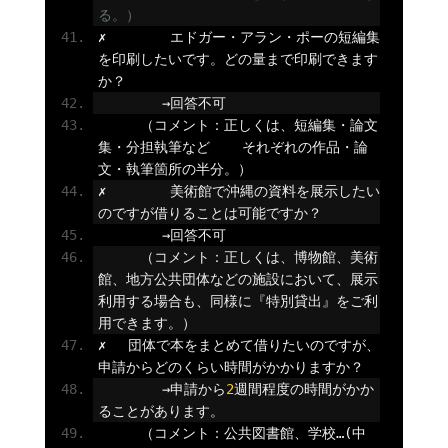
る。）
✗
エドガー・アラン・ポーの短編集
を印刷したいです。どの量まで印刷できます
か？
→回答不可
（コメント：正しくは、短編集・論文
集・分担執筆など
それぞれの作品・論
文・執筆箇所の半分。）
✗
美術館で沖縄の資料を展示したい
のですが借りることは可能ですか？
→回答不可
（コメント：正しくは、博物館、美術
館、地方公共団体などの施設において、展示
利用する場合も、同様に『特別貸出』をご利
用できます。）
✗
団体で本をまとめて借りたいのですが、
申請からどのくらい時間がかかりますか？　
        →申請から
2
週間程度の時間がかか
ることがあります。
（コメント：公共図書館、学校…(中