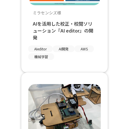
ミラセンシズ様
AIを活用した校正・校閲ソリ
ューション『AI editor』の開
発
AIeditor
AI開発
AWS
機械学習