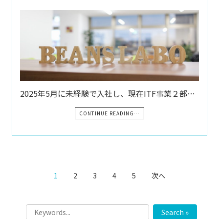
2025年5月に未経験で入社し、現在ITF事業２部…
CONTINUE READING…
1
2
3
4
5
次へ
Search »