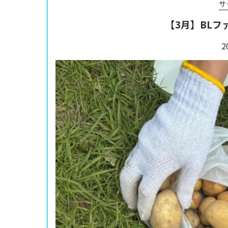
サ
【3月】BL
2