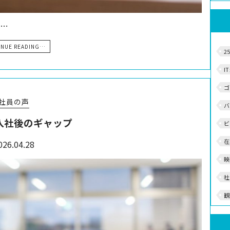
ま…
INUE READING…
2
I
ゴ
社員の声
バ
入社後のギャップ
ビ
在
026.04.28
映
社
観