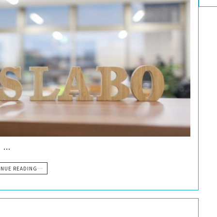
 …
INUE READING…