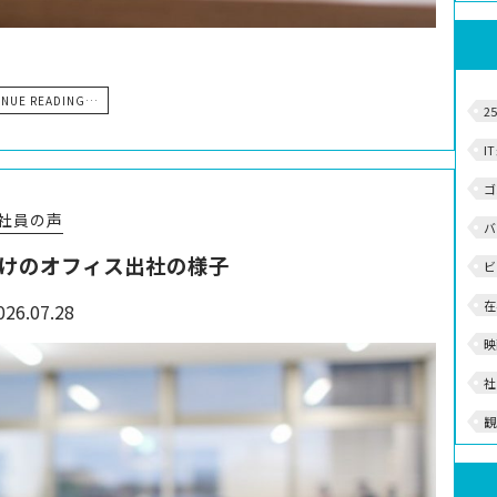
INUE READING…
2
I
ゴ
社員の声
バ
けのオフィス出社の様子
ビ
在
026.07.28
映
社
観