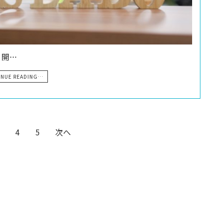
、開…
INUE READING…
4
5
次へ