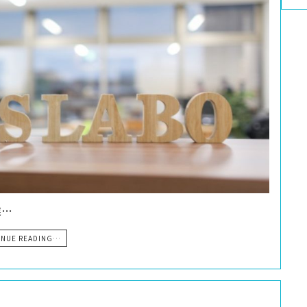
業…
INUE READING…