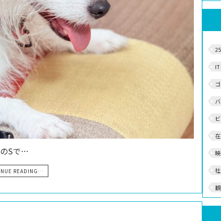
2
I
ゴ
バ
ビ
在
のSで…
映
社
INUE READING…
観