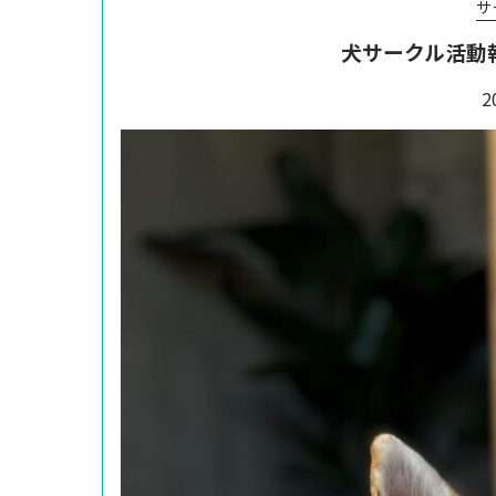
サ
犬サークル活動報
2