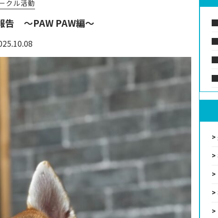
ークル活動
告 ～PAW PAW編～
025.10.08