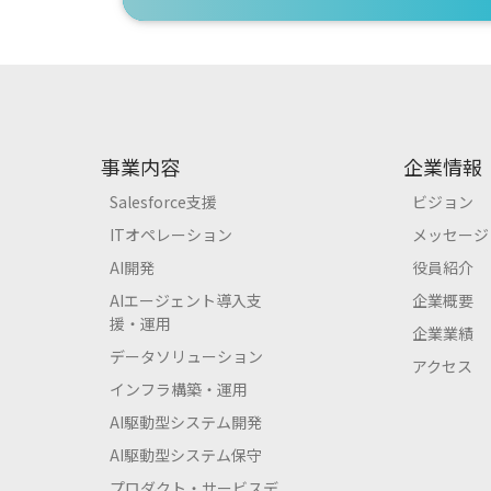
事業内容
企業情報
Salesforce支援
ビジョン
ITオペレーション
メッセージ
AI開発
役員紹介
AIエージェント導入支
企業概要
援・運用
企業業績
データソリューション
アクセス
インフラ構築・運用
AI駆動型システム開発
AI駆動型システム保守
プロダクト・サービスデ