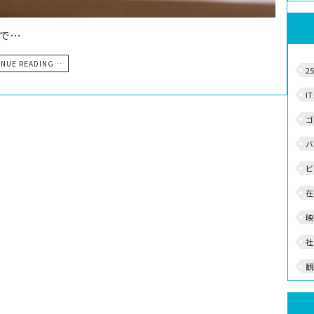
部で…
INUE READING…
2
I
ゴ
バ
ビ
在
映
社
観