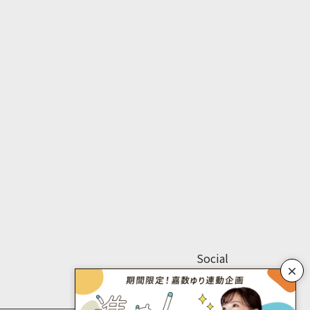
Social
×