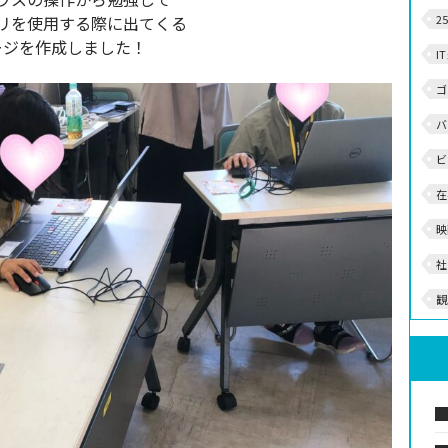
プリを使用する際に出てくる
2
ージを作成しました！
I
ゴ
バ
ビ
在
映
社
観