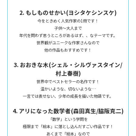
2. もしものせかい(ヨシタケシンスケ)
今をときめく人気作家の1冊です！
子供〜大人まで
年代を問わず思うところがあるはず、、なテーマです。
世界観がユニークな作家さんなので
他の作品もおすすめです！
3. おおきな木(シェル・シルヴァスタイン/
村上春樹)
世界中でベストセラーの名作です！
温かいような、切ないような…
一言では表せない、少年の成長を描いた物語です。
4. アリになった数学者(森田真生/脇阪克二)
「数学」という学問を
極限まで「絵本」に落とし込んだすごい作品です！
あくまで「絵本」なので