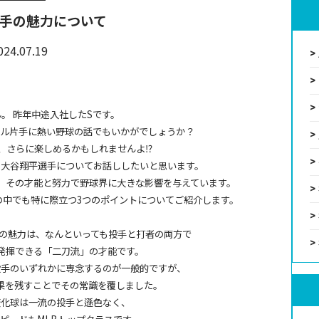
手の魅力について
024.07.19
。 昨年中途入社したSです。
ール片手に熱い野球の話でもいかがでしょうか？
、さらに楽しめるかもしれませんよ⁉︎
る大谷翔平選手についてお話ししたいと思います。
、その才能と努力で野球界に大きな影響を与えています。
の中でも特に際立つ3つのポイントについてご紹介します。
大の魅力は、なんといっても投手と打者の両方で
発揮できる「二刀流」の才能です。
投手のいずれかに専念するのが一般的ですが、
果を残すことでその常識を覆しました。
変化球は一流の投手と遜色なく、