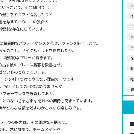
ピードもMLBトップクラスです。
2
ていることで、近年MLBでは
の選手をドラフト指名したりと
I
響を与えており、この独自の
ゴ
を特別な存在にしています。
バ
とに驚異的なパフォーマンスを見せ、ファンを魅了します。
ビ
ろんのこと、サイクルヒットを達成したり、
と、記録的なプレーが続きます。
在
み出す彼のプレーは観客を歓喜させ、
映
せないものとなっています。
ファンを引きつけてやまない理由の一つです。
社
り、投手としての出場はありませんが、
観
パフォーマンスを披露しており、
たことのないさまざまな記録への期待も高まっています。
手がどんな成績を残すのかこれから楽しみです。
もう一つの魅力は、その謙虚な人柄です。
ても、常に謙虚で、チームメイトや