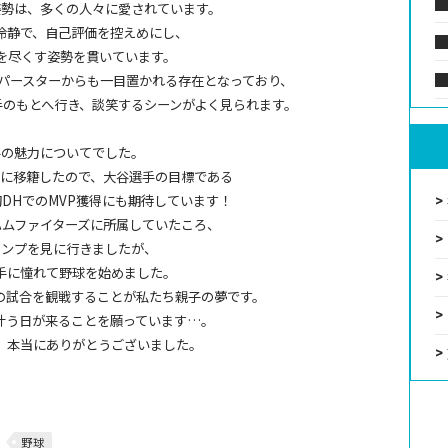
姿勢は、多くの人々に愛されています。
冷静で、自己評価を控えめにし、
を尽くす姿勢を貫いています。
ーパースターからも一目置かれる存在となっており、
手のもとへ行き、談笑するシーンがよく見られます。
手の魅力についてでした。
スに移籍したので、大谷選手の目標である
DHでのMVP獲得にも期待しています！
ハムファイターズに所属していたころ、
ャンプを見に行きましたが、
手に憧れて野球を始めました。
の試合を観戦することが私たち親子の夢です。
叶う日が来ることを願っています…。
、本当にありがとうございました。
野球