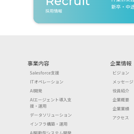
Recruit
新卒・中
採用情報
事業内容
企業情報
Salesforce支援
ビジョン
ITオペレーション
メッセージ
AI開発
役員紹介
AIエージェント導入支
企業概要
援・運用
企業業績
データソリューション
アクセス
インフラ構築・運用
AI駆動型システム開発