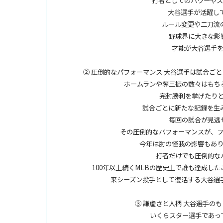
打者としてのパワーやス
大谷選手が活躍し
ルール変更や二刀流
野球界に大きな影
才能が大谷選手
② 圧倒的なパフォーマンス 大谷選手は試合ご
ホームランや奪三振の数々はもち
完封勝利を挙げたり
試合ごとに新たな記録を生
毎回の試合が見逃
その圧倒的なパフォーマンスが、
今年は肘の怪我の影響もあ
打者だけでも圧倒的な
100年以上続くMLBの歴史上で誰も達成し
来シーズン投手として復活する大谷選
③ 謙虚さと人柄 大谷選手の
いくらスター選手であっ