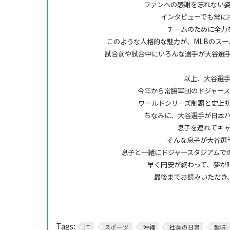
ファンへの感謝を忘れない
インタビューでも常に
チームのために全力
このような人格的な魅力が、MLBのス
試合前や試合中にいろんな選手が大谷選
以上、大谷選
今年から常勝軍団のドジャー
ワールドシリーズ制覇と史上初
ちなみに、大谷選手が日本
息子を連れてキ
そんな息子が大谷選
息子と一緒にドジャースタジアムで
早く円安が終わって、夢が
最後までお読みいただき
Tags:
IT
スポーツ
沖縄
社員の日常
趣味