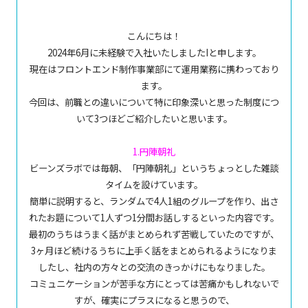
こんにちは！
2024年6月に未経験で入社いたしましたIと申します。
現在はフロントエンド制作事業部にて運用業務に携わっており
ます。
今回は、前職との違いについて特に印象深いと思った制度につ
いて3つほどご紹介したいと思います。
1.円陣朝礼
ビーンズラボでは毎朝、「円陣朝礼」というちょっとした雑談
タイムを設けています。
簡単に説明すると、ランダムで4人1組のグループを作り、出さ
れたお題について1人ずつ1分間お話しするといった内容です。
最初のうちはうまく話がまとめられず苦戦していたのですが、
3ヶ月ほど続けるうちに上手く話をまとめられるようになりま
したし、社内の方々との交流のきっかけにもなりました。
コミュニケーションが苦手な方にとっては苦痛かもしれないで
すが、確実にプラスになると思うので、