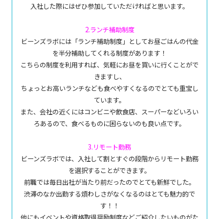
入社した際にはぜひ参加していただければと思います。
2.ランチ補助制度
ビーンズラボには「ランチ補助制度」としてお昼ごはんの代金
を半分補助してくれる制度があります！
こちらの制度を利用すれば、気軽にお昼を買いに行くことがで
きますし、
ちょっとお高いランチなども食べやすくなるのでとても重宝し
ています。
また、会社の近くにはコンビニや飲食店、スーパーなどいろい
ろあるので、食べるものに困らないのも良い点です。
3.リモート勤務
ビーンズラボでは、入社して割とすぐの段階からリモート勤務
を選択することができます。
前職では毎日出社が当たり前だったのでとても新鮮でした。
渋滞のなか出勤する煩わしさがなくなるのはとても魅力的で
す！！
他にもイベントや資格取得奨励制度などご紹介したいものがた