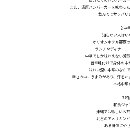
自分だけのハンバーガ
また、濃厚ハンバーガーを味わっ
飲んででサッパリ
2.中
知らない人はい
オリオンホテル那覇
ランチやディナーコ
中華でしか味わえない芳
旨辛味付けで身体の中
味わい深い中華のなか
辛さの中にうまみがあり、汗をか
本格中華
3.
和食ジャ
沖縄では珍しいお茶
北谷のアメリカン
ある身体にや