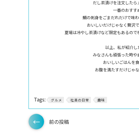
だし茶漬けを注文したら
一番のおすす
鯛の刺身をごまだれだけで味
おいしいだけじゃなく贅沢
夏場は冷やし茶漬けなど限定もあるので
以上、私が紹介し
みなさんも頑張った時や
おいしいごはんを
お腹を満たすだけじゃ
Tags:
グルメ
社員の日常
趣味
前の投稿