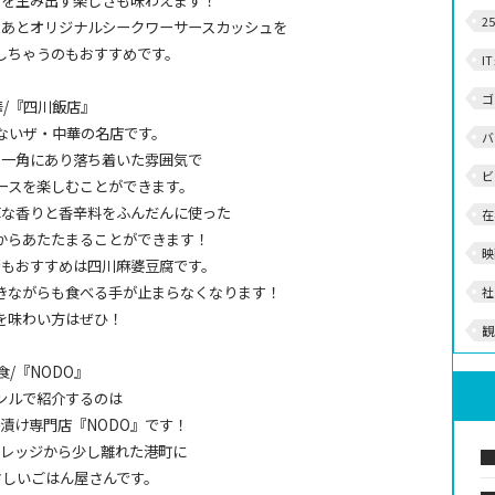
ーを生み出す楽しさも味わえます！
2
たあとオリジナルシークワーサースカッシュを
しちゃうのもおすすめです。
I
ゴ
華/『四川飯店』
ないザ・中華の名店です。
バ
の一角にあり落ち着いた雰囲気で
ビ
ースを楽しむことができます。
醇な香りと香辛料をふんだんに使った
在
からあたたまることができます！
映
でもおすすめは四川麻婆豆腐です。
きながらも食べる手が止まらなくなります！
社
を味わい方はぜひ！
観
和食/『NODO』
ンルで紹介するのは
漬け専門店『NODO』です！
ビレッジから少し離れた港町に
さしいごはん屋さんです。