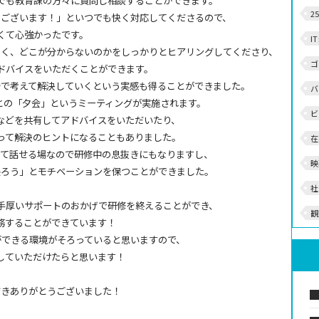
でも教育課の方々に質問し相談することができます。
2
うございます！」といつでも快く対応してくださるので、
くて心強かったです。
I
なく、どこが分からないのかをしっかりとヒアリングしてくださり、
ゴ
ドバイスをいただくことができます。
分で考えて解決していくという実感も得ることができました。
バ
との「夕会」というミーティングが実施されます。
ビ
などを共有してアドバイスをいただいたり、
って解決のヒントになることもありました。
在
して話せる場なので研修中の息抜きにもなりますし、
映
張ろう」とモチベーションを保つことができました。
社
、手厚いサポートのおかげで研修を終えることができ、
観
務することができています！
ができる環境がそろっていると思いますので、
していただけたらと思います！
だきありがとうございました！