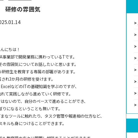
 研修の雰囲気
025.01.14
こんにちは！
RPA事業部で開発業務に携わっているTです。
その雰囲気についてお話したいと思います。
いう研修生を教育する専属の部署があります。
属され3か月の研修を受けます。
L、ExcelなどのITの基礎知識を学ぶのですが、
触れて実践しながら進めていく研修です。
ではないので、自分のペースで進めることができ、
ぼりになるということも無いです。
ざまなツールに触れたり、タスク管理や報連相の仕方など、
スキルも身につけることができます。