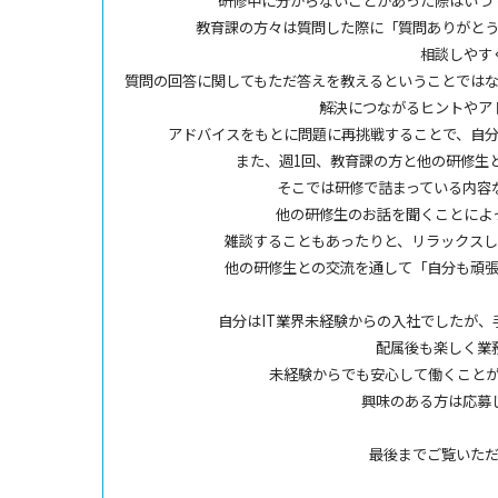
研修中に分からないことがあった際はいつ
教育課の方々は質問した際に「質問ありがと
相談しやす
質問の回答に関してもただ答えを教えるということでは
解決につながるヒントやア
アドバイスをもとに問題に再挑戦することで、自
また、週1回、教育課の方と他の研修生
そこでは研修で詰まっている内容
他の研修生のお話を聞くことによ
雑談することもあったりと、リラックス
他の研修生との交流を通して「自分も頑
自分はIT業界未経験からの入社でしたが
配属後も楽しく業
未経験からでも安心して働くこと
興味のある方は応募
最後までご覧いた