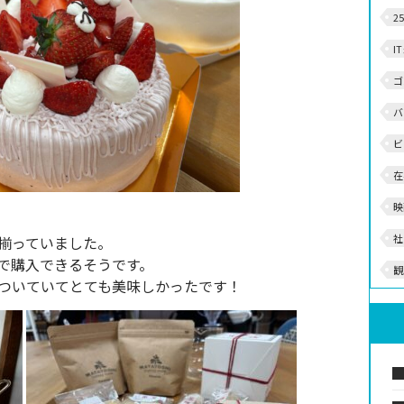
2
I
ゴ
バ
ビ
在
映
社
揃っていました。
で購入できるそうです。
観
ついていてとても美味しかったです！