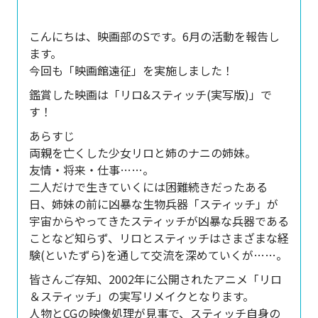
こんにちは、映画部のSです。
6月の活動を報告し
ます。
今回も「映画館遠征」を実施しました！
鑑賞した映画は「リロ&スティッチ(実写版)」で
す！
あらすじ
両親を亡くした少女リロと姉のナニの姉妹。
友情・将来・仕事……。
二人だけで生きていくには困難続きだったある
日、姉妹の前に凶暴な生物兵器「スティッチ」が
宇宙からやってきた
スティッチが凶暴な兵器である
ことなど知らず、リロとスティッチはさまざまな経
験(といたずら)を通して交流を深めていくが……。
皆さんご存知、2002年に公開されたアニメ「リロ
＆スティッチ」の実写リメイクとなります。
人物とCGの映像処理が見事で、スティッチ自身の