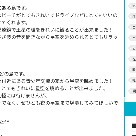
2
にある島です。
のビーチがとてもきれいでドライブなどにとてもいいの
I
せてくれます。
ゴ
望遠鏡で土星の環をきれいに観ることが出来ました！
さざ波の音を聞きながら星空を眺められるとてもリラッ
バ
ビ
在
映
どの島です。
上付近にある青少年交流の家から星空を眺めました！
社
くとてもきれいに星空を眺めることが出来ました。
観
気軽には行けませんが、
けでなく、ぜひとも夜の星空まで堪能してみてほしいで
た^^