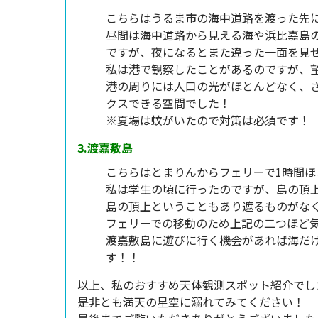
こちらはうるま市の海中道路を渡った先
昼間は海中道路から見える海や浜比嘉島
ですが、夜になるとまた違った一面を見
私は港で観察したことがあるのですが、
港の周りには人口の光がほとんどなく、
クスできる空間でした！
※夏場は蚊がいたので対策は必須です！
3.渡嘉敷島
こちらはとまりんからフェリーで1時間ほ
私は学生の頃に行ったのですが、島の頂
島の頂上ということもあり遮るものがな
フェリーでの移動のため上記の二つほど
渡嘉敷島に遊びに行く機会があれば海だ
す！！
以上、私のおすすめ天体観測スポット紹介でし
是非とも満天の星空に溺れてみてください！