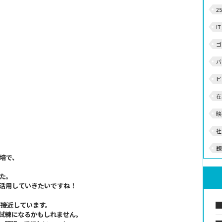
2
I
ゴ
バ
ビ
在
映
社
観
培で、
た。
活用していきたいですね！
が接近しています。
試練になるかもしれません。