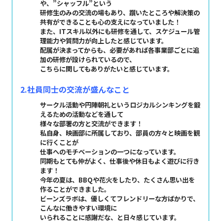
や、”シャッフル”という
研修生のみの交流の場もあり、躓いたところや解決策の
共有ができることも心の支えになっていました！
また、ITスキル以外にも研修を通して、スケジュール管
理能力や質問力が向上したと感じています。
配属が決まってからも、必要があれば各事業部ごとに追
加の研修が設けられているので、
こちらに関してもありがたいと感じています。
2.社員同士の交流が盛んなこと
サークル活動や円陣朝礼というロジカルシンキングを鍛
えるための活動などを通して
様々な部署の方と交流ができます！
私自身、映画部に所属しており、部員の方々と映画を観
に行くことが
仕事へのモチベーションの一つになっています。
同期もとても仲がよく、仕事後や休日もよく遊びに行き
ます！
今年の夏は、BBQや花火をしたり、たくさん思い出を
作ることができました。
ビーンズラボは、優しくてフレンドリーな方ばかりで、
こんなに働きやすい環境に
いられることに感謝だな、と日々感じています。