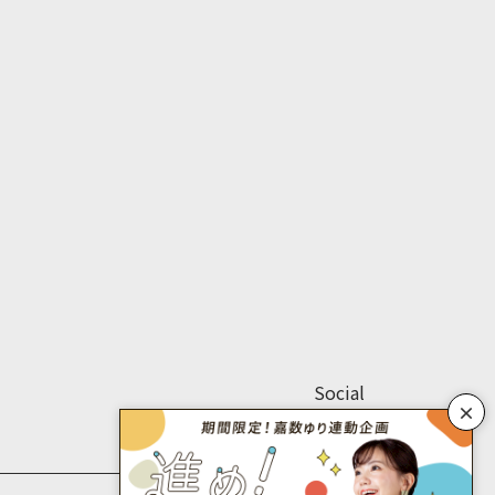
Social
×