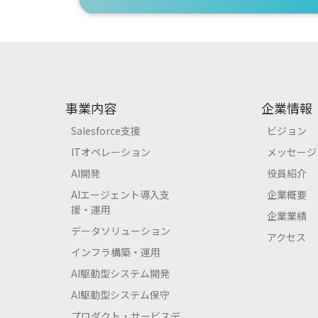
事業内容
企業情報
Salesforce支援
ビジョン
ITオペレーション
メッセージ
AI開発
役員紹介
AIエージェント導入支
企業概要
援・運用
企業業績
データソリューション
アクセス
インフラ構築・運用
AI駆動型システム開発
AI駆動型システム保守
プロダクト・サービスデ