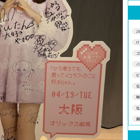
2
I
ゴ
バ
ビ
在
映
社
観