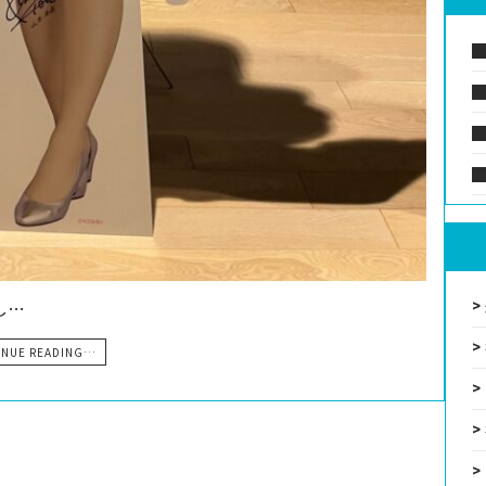
し…
INUE READING…