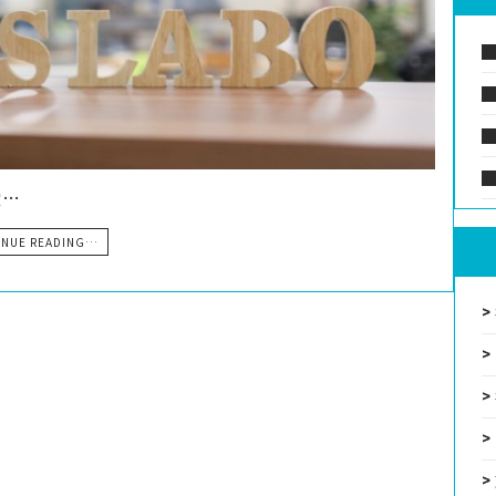
愛…
INUE READING…