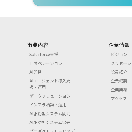
事業内容
企業情報
Salesforce支援
ビジョン
ITオペレーション
メッセージ
AI開発
役員紹介
AIエージェント導入支
企業概要
援・運用
企業業績
データソリューション
アクセス
インフラ構築・運用
AI駆動型システム開発
AI駆動型システム保守
プロダクト・サービスデ