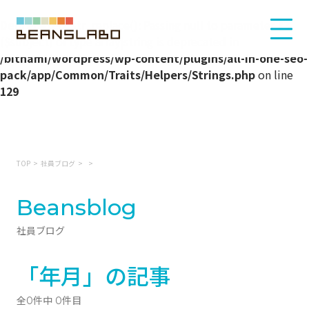
Deprecated
: str_replace(): Passing null to parameter #3
($subject) of type array|string is deprecated in
/bitnami/wordpress/wp-content/plugins/all-in-one-seo-
pack/app/Common/Traits/Helpers/Strings.php
on line
129
TOP
社員ブログ
Beansblog
社員ブログ
「年月」の記事
全0件中 0件目