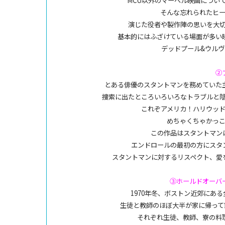
MCU以外のマーベル映画につい
そんな忘れられたヒ
演じた役者や製作陣の思いを大
基本的にはふざけている場面が多い
デッドプール&ウル
②
とある俳優のスタントマンを務めていた
捜索に出たところいろいろなトラブルと
これぞアメリカ！ハリウッ
めちゃくちゃかっ
この作品はスタントマン
エンドロールの最初の方にスタ
スタントマンに対するリスペクト、愛
③ホールドオーバ
1970年冬、ボストン近郊にあ
生徒と教師のほぼ大半が家に帰って
それぞれ生徒、教師、寮の料