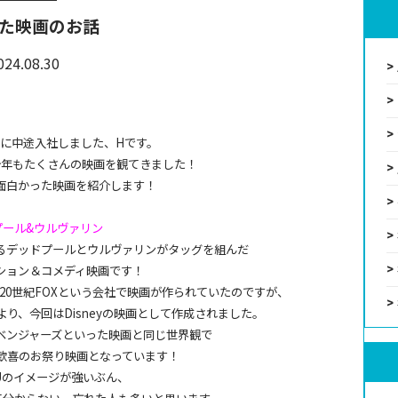
た映画のお話
024.08.30
月に中途入社しました、Hです。
今年もたくさんの映画を観てきました！
面白かった映画を紹介します！
プール&ウルヴァリン
であるデッドプールとウルヴァリンがタッグを組んだ
ション＆コメディ映画です！
は20世紀FOXという会社で映画が作られていたのですが、
により、今回はDisneyの映画として作成されました。
ベンジャーズといった映画と同じ世界観で
歓喜のお祭り映画となっています！
Uのイメージが強いぶん、