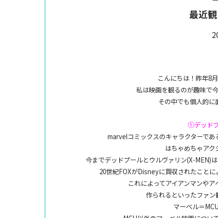
最近観
2
こんにちは！昨年8
私は映画を観るのが趣味で
その中でも個人的に
①デッド
marvelコミックスのキャラクター
はちゃめちゃアク
今までデッドプールとウルヴァリン(X-MEN)
20世紀FOXがDisneyに買収されたこと
これによってアイアンマンやア
作られるといったファン
マーベル＝MC