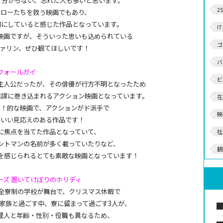
て分からない、忘れた人も多いと思います。
2
ーローたちを救う映画でもあり、
切にしていると感じた作品となっています。
I
映画ですが、そういった思いも込められている
ゴ
ヴァリン、ぜひ観てほしいです！
バ
フォールガイ
ビ
主人公だったが、その俳優が行方不明となったため
陰謀に巻き込まれるアクション映画となっています。
在
ド！的な映画で、アクションがド派手で
映
こいい見応えのある作品です！
に焦点を当てた作品となっていて、
社
ントマンの名前が多く載っていたりなど、
観
を感じられるとても素敵な映画となっています！
ーズ 置いてけぼりのホリディ
る全寮制の学校が舞台で、クリスマス休暇で
家族と過ごす中、寮に留まって過ごす3人が、
理人と年齢・性別・役職も異なるため、