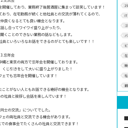
2.交流会
2
会を開催しており、業務終了後居酒屋に集まって談笑しています！
ており、在宅勤務が続くと他社員との交流が薄れてくるので、
I
、仲良くなるとても良い機会となります。
ゴ
に話し合ってワイワイ盛り上がったり、
は聞くことのできない業務の話などもします。
バ
社員といろいろなお話をできるのがとても楽しいです！！
ビ
3.忘年会
在
沖縄と東京の両方で忘年会を開催しております。
映
会、くじ引きをして大いに盛り上がりました！
フェでも忘年会を開催しています！
社
観
たことがない人ともお話できる絶好の機会となります。
んの社員と挨拶し会話を楽しんでいます！
員同士の交流」についてでした。
フェの両社員と交流できる機会があります。
スでの食事会でたくさんの社員と交流できます！