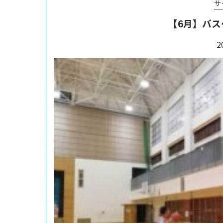
サ
【6月】バス
2