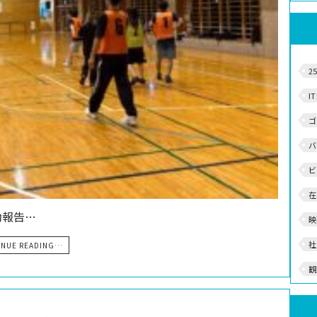
2
I
ゴ
バ
ビ
在
動報告…
映
社
INUE READING…
観