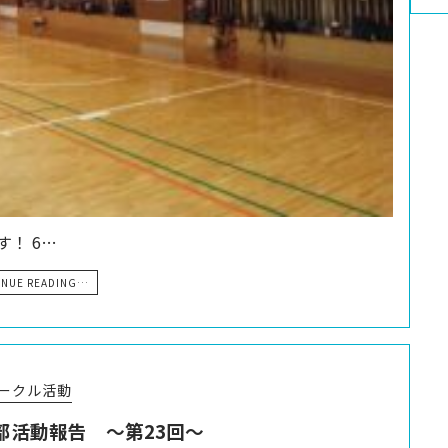
！ 6…
INUE READING…
ークル活動
部活動報告 〜第23回〜