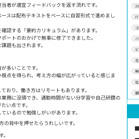
担当者が適宜フィードバックを返す流れです。
2
／データベースは配布テキストをベースに自習形式で進めまし
I
ゴ
を確認する「要約カリキュラム」があります。
サポートのおかげで無事に修了できました。
バ
な課題も出されます。
ビ
在
者が多いことです。
映
い視点を得られ、考え方の幅が広がっていると感じま
社
しており、働き方はリモートもあります。
観
は業務に没頭でき、通勤時間がない分学習や自己研鑽の
がたい点です。
しているので勉強しがいがあります。
方の背中を押せたらうれしいです。
す。