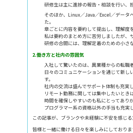
研修生は主に進捗の報告・相談を行い、
そのほか、Linux／Java／Excel
た。
章ごとに内容を要約して提出し、理解度
私は要約のまとめ方に苦労しましたが、
研修の合間には、理解定着のための小さ
2.働き方と社内の雰囲気
入社して驚いたのは、異業種からの転職
日々のコミュニケーションを通じて新し
す。
社内の交流は盛んでサポート体制も充実
リモート勤務に関しては集中したいとき
時間を確保しやすいのも私にとってあり
プログラマー系の資格以外の手当も充実
この記事が、ブランクや未経験に不安を感じる
皆様と一緒に働ける日々を楽しみにしておりま