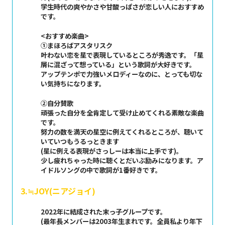
学生時代の爽やかさや甘酸っぱさが恋しい人におすすめ
です。
<おすすめ楽曲>
①まほろばアスタリスク
叶わない恋を星で表現しているところが秀逸です。「星
屑に混ざって想っている」という歌詞が大好きです。
アップテンポで力強いメロディーなのに、とっても切な
い気持ちになります。
②自分賛歌
頑張った自分を全肯定して受け止めてくれる素敵な楽曲
です。
努力の数を満天の星空に例えてくれるところが、聴いて
いていつもうるっときます
(星に例える表現がさっしーは本当に上手です)。
少し疲れちゃった時に聴くとだいぶ励みになります。ア
イドルソングの中で歌詞が1番好きです。
3.≒JOY(ニアジョイ)
2022年に結成された末っ子グループです。
(最年長メンバーは2003年生まれです。全員私より年下