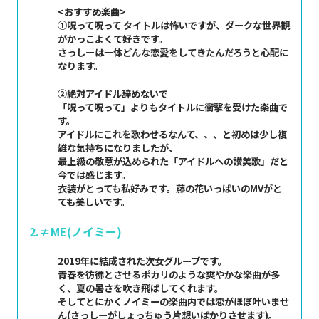
<おすすめ楽曲>
①呪って呪って タイトルは怖いですが、ダークな世界観
がかっこよくて好きです。
さっしーは一体どんな恋愛をしてきたんだろうと心配に
なります。
②絶対アイドル辞めないで
「呪って呪って」よりもタイトルに衝撃を受けた楽曲で
す。
アイドルにこれを歌わせるなんて、、、と初めは少し複
雑な気持ちになりましたが、
最上級の敬意が込められた「アイドルへの讃美歌」だと
今では感じます。
衣装がとっても私好みです。藤の花いっぱいのMVがと
ても美しいです。
2.≠ME(ノイミー)
2019年に結成された次女グループです。
青春を彷彿とさせるポカリのような爽やかな楽曲が多
く、夏の暑さを吹き飛ばしてくれます。
そしてとにかくノイミーの楽曲内では恋がほぼ叶いませ
ん(さっしーがしょっちゅう片想いばかりさせます)。