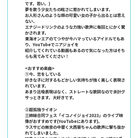
です。若い。)
夢を歌う少女たちの眩さに惹かれてしまいます。
お人形さんのような顔の可愛い女の子から出るとは思え
ない、
エナジードリンクのような力強い歌声に毎回とにかく驚
かされます。
東海オンエアのてつやが今ハマっているアイドルでもあ
り、YouTubeでニアジョイを
紹介してくれている動画もあるので気になった方はそち
らも見てみてください！
<おすすめ楽曲>
①今、恋をしている
好きな子に対するもどかしい気持ちが強く美しく表現さ
れています。
あまり比喩表現はなく、ストレートな歌詞なので余計グ
サっときます。大好きです。
②超孤独ライオン
三姉妹合同フェス「イコノイジョイ2023」のライブ映
像がおすすめです(YouTubeにあります)。
ラスサビの無音の中響く大西葵ちゃんの歌声に撃ち抜か
れてしまいました。