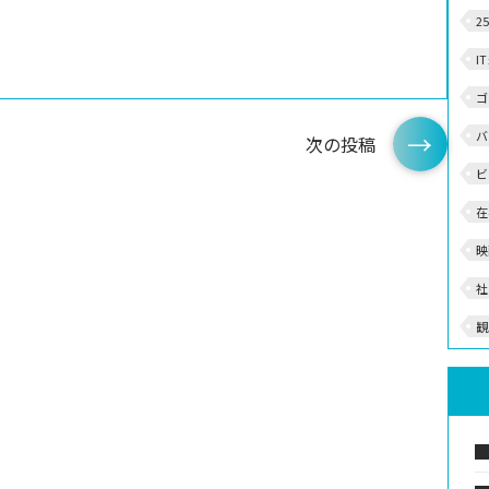
2
I
ゴ
バ
次の投稿
ビ
在
映
社
観