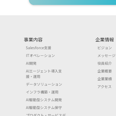
事業内容
企業情報
Salesforce支援
ビジョン
ITオペレーション
メッセージ
AI開発
役員紹介
AIエージェント導入支
企業概要
援・運用
企業業績
データソリューション
アクセス
インフラ構築・運用
AI駆動型システム開発
AI駆動型システム保守
プロダクト・サービスデ