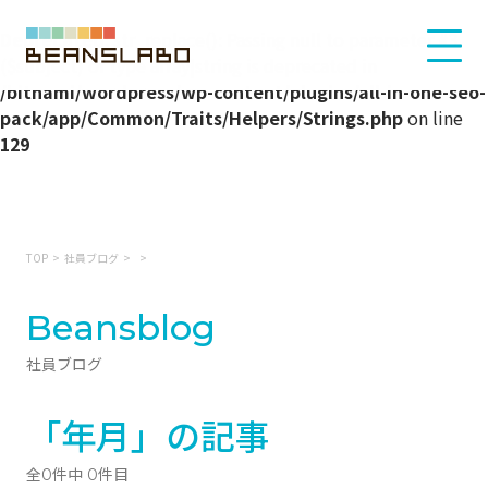
Deprecated
: str_replace(): Passing null to parameter #3
($subject) of type array|string is deprecated in
/bitnami/wordpress/wp-content/plugins/all-in-one-seo-
pack/app/Common/Traits/Helpers/Strings.php
on line
129
TOP
社員ブログ
Beansblog
社員ブログ
「年月」の記事
全0件中 0件目