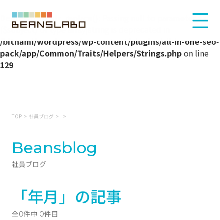
Deprecated
: str_replace(): Passing null to parameter #3
($subject) of type array|string is deprecated in
/bitnami/wordpress/wp-content/plugins/all-in-one-seo-
pack/app/Common/Traits/Helpers/Strings.php
on line
129
TOP
社員ブログ
Beansblog
社員ブログ
「年月」の記事
全0件中 0件目